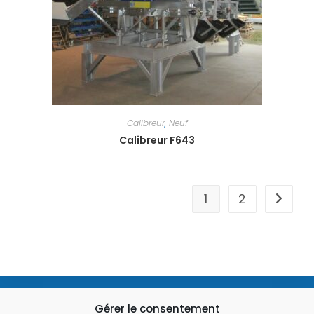
Calibreur
,
Neuf
Calibreur F643
1
2
03 28 49 93 01
Gérer le consentement