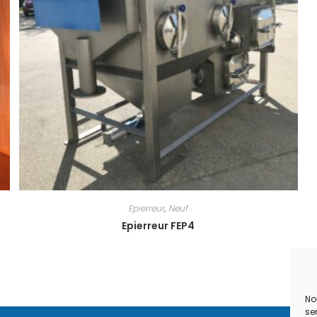
Epierreur
,
Neuf
Epierreur FEP4
No
se