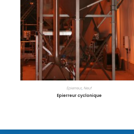
Epierreur
,
Neuf
Epierreur cyclonique