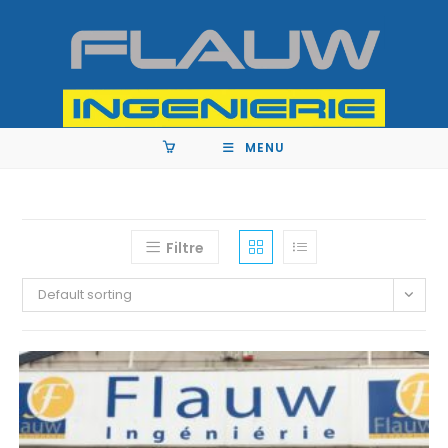
MENU
Filtre
Default sorting