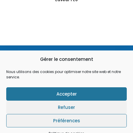
03 28 49 93 01
Gérer le consentement
Nous utilisons des cookies pour optimiser notre site web et notre
service.
contact@flauw.fr
Accepter
47 Rue du Mortier, 59181 Steenwerck
Refuser
Préférences
Politique de cookies (EU)
Politique de confidentialité