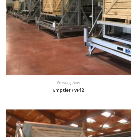
Emptier
,
New
Emptier FVP12