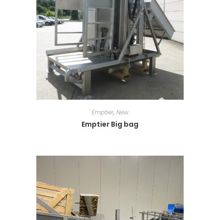
Emptier
,
New
Emptier Big bag