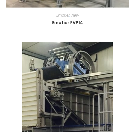
Emptier
,
New
Emptier FVP14