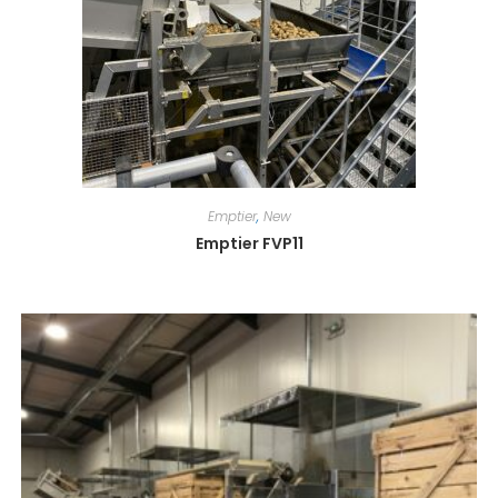
Emptier
,
New
Emptier FVP11