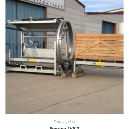
Emptier
,
New
Emptier FVP13