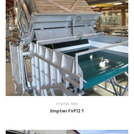
Emptier
,
New
Emptier FVP12 T