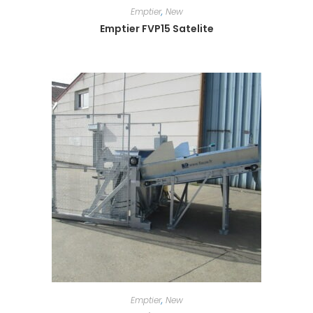
Emptier
,
New
Emptier FVP15 Satelite
Emptier
,
New