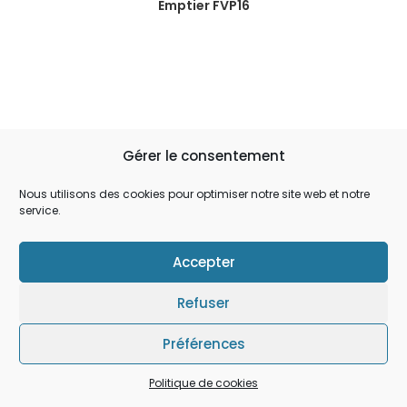
Emptier FVP16
Gérer le consentement
03 28 49 93 01
Nous utilisons des cookies pour optimiser notre site web et notre
service.
contact@flauw.fr
Accepter
Refuser
47 Rue du Mortier, 59181 Steenwerck
Préférences
Politique de cookies
Copyright FLAUW