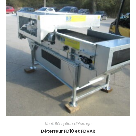
Neuf
,
Réception déterrage
Déterreur FD10 et FDVAR