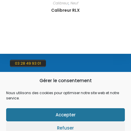
Calibreur
,
Neuf
Calibreur RLX
03 28 49 93 01
Gérer le consentement
contact@flauw.fr
Nous utilisons des cookies pour optimiser notre site web et notre
service.
47 Rue du Mortier, 59181 Steenwerck
Accepter
Refuser