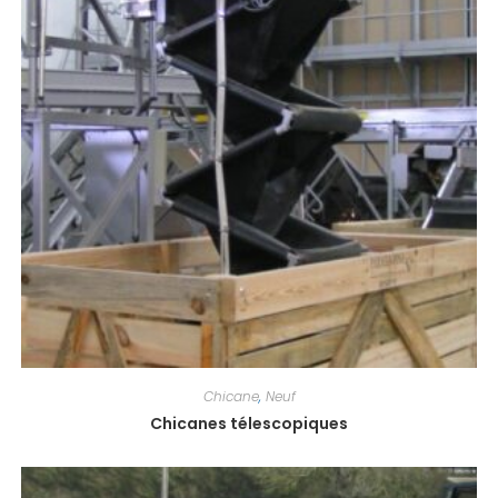
Chicane
,
Neuf
Chicanes télescopiques