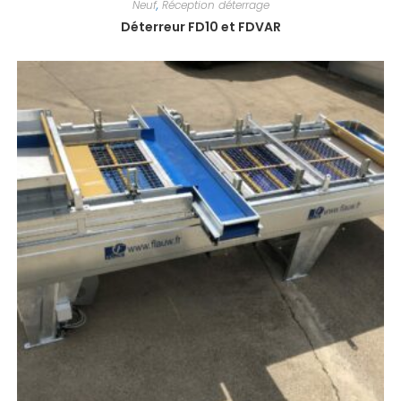
Neuf
,
Réception déterrage
Déterreur FD10 et FDVAR