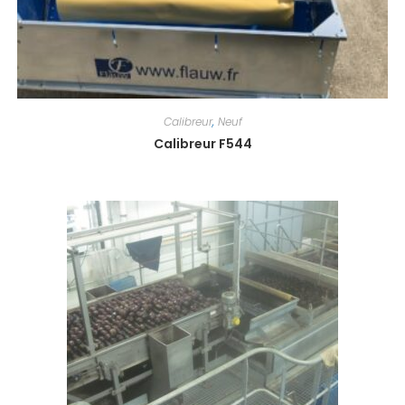
Calibreur
,
Neuf
Calibreur F544