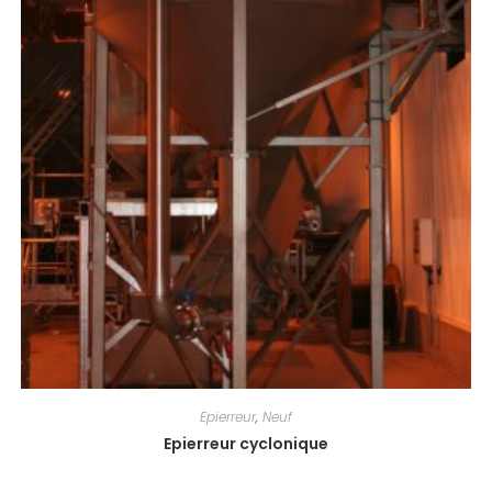
Epierreur
,
Neuf
Epierreur cyclonique