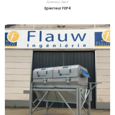
Epierreur
,
Neuf
Epierreur FEP4