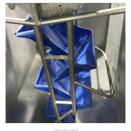
Chicane
,
Neuf