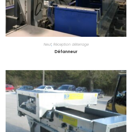
Neuf
,
Réception déterrage
Défanneur