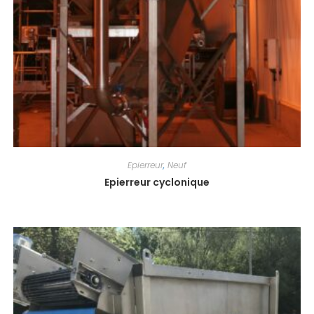
Epierreur
,
Neuf
Epierreur cyclonique