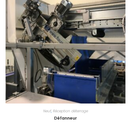
Neuf
,
Réception déterrage
Défanneur