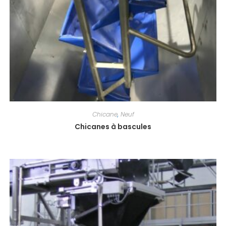
Chicane
,
Neuf
Chicanes à bascules